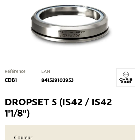
Référence
EAN
CDB1
841529103953
DROPSET 5 (IS42 / IS42
1'1/8")
Couleur