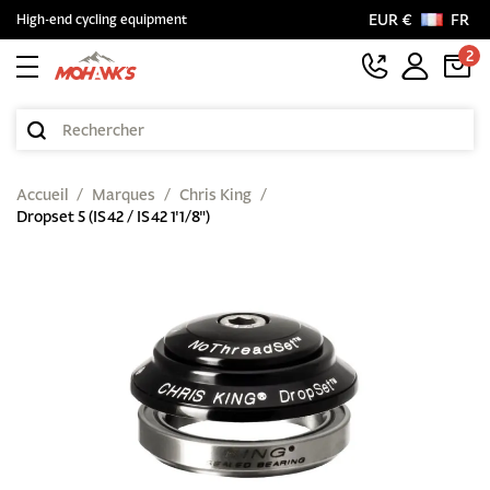
EUR €
FR
High-end cycling equipment
2
Accueil
Marques
Chris King
Dropset 5 (IS42 / IS42 1'1/8")