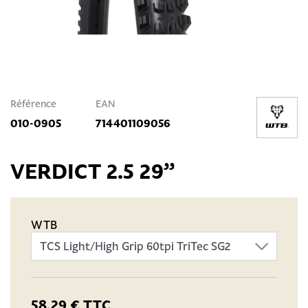
Référence
EAN
010-0905
714401109056
VERDICT 2.5 29”
WTB
58,29 €
TTC