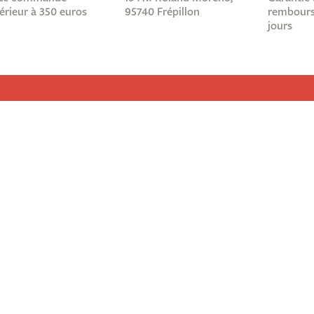
érieur à 350 euros
95740 Frépillon
rembours
jours
Informations légales
Abonnez-
Nous ?
Mentions légales
re !
Conditions générales de ventes
ous
Protection des données
site