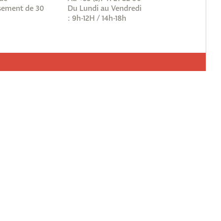
ement de 30
Du Lundi au Vendredi
: 9h-12H / 14h-18h
vous à notre newsletter