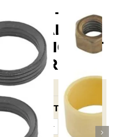
DMR - V12
PEDAL
SERVICE KIT
- PAIR
29,15 €
TTC
AJOUTER
AU PANIER