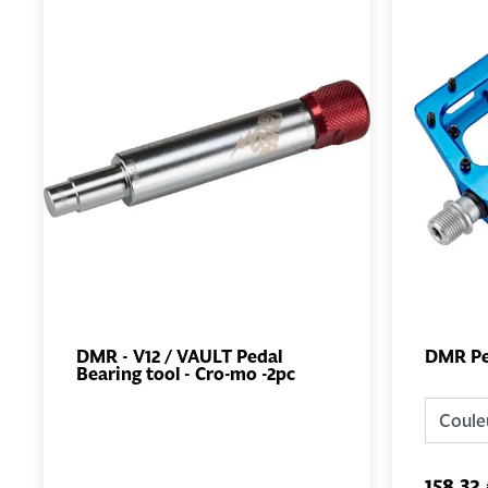
DMR - V12 / VAULT Pedal
DMR Ped
Bearing tool - Cro-mo -2pc
AJOUTER
AU PANIER
158,32