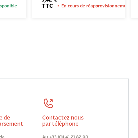
TTC
sponible
En cours de réapprovisionnement
e de
Contactez-nous
rsement
par téléphone
de
Au +33 (0)1 41 21 82 90