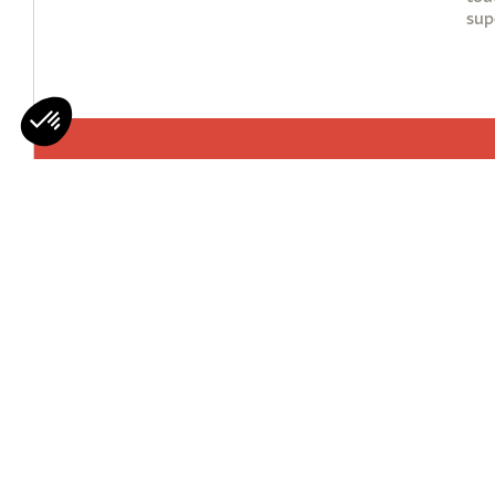
sup
Mohawks
Qui Sommes 
Nous Rejoind
Contactez-n
© MOHAWK’S - All rights reserved
Plan du 