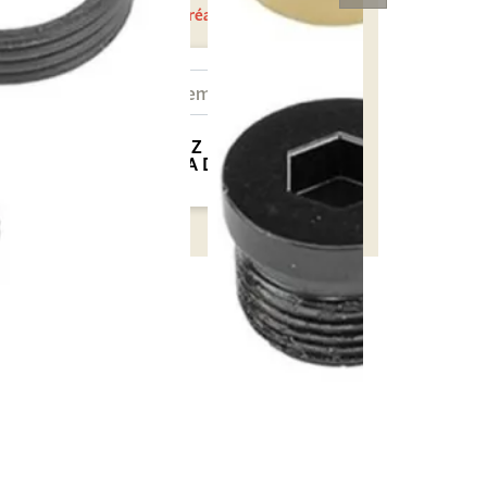
En cours de réapprovisionnement
NOTIFIEZ MOI QUAND
CE SERA DISPONIBLE