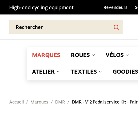
High-end cycling equipment
Revendeurs
S
MARQUES
ROUES
VÉLOS
ATELIER
TEXTILES
GOODIE
Accueil
Marques
DMR
DMR - V12 Pedal service Kit - Pair