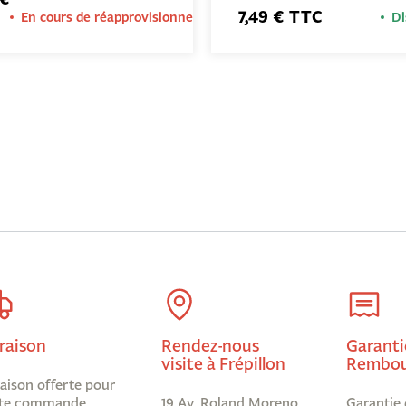
7,49 € TTC
En cours de réapprovisionnement
Di
raison
Rendez-nous
Garanti
visite à Frépillon
Rembou
raison offerte pour
te commande
19 Av. Roland Moreno,
Garantie 