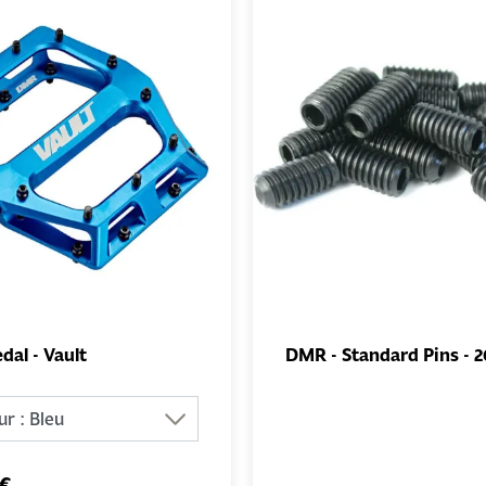
al - Vault
DMR - Standard Pins - 2
AJOUTER
AJO
AU PANIER
AU PA
 €