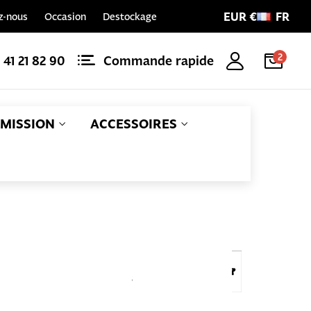
EUR €
FR
z-nous
Occasion
Destockage
2
1 41 21 82 90
Commande rapide
MISSION
ACCESSOIRES
Référence
EAN
DMR-S12-
55308108762
KIT