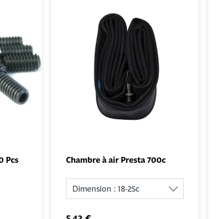
0 Pcs
Chambre à air Presta 700c
UTER
AJOUTER
NIER
AU PANIER
5,42 €