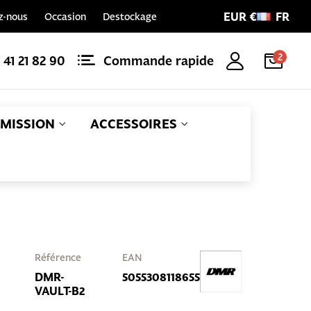
EUR €
FR
z-nous
Occasion
Destockage
2
1 41 21 82 90
Commande rapide
MISSION
ACCESSOIRES
Référence
EAN
DMR-
5055308118655
VAULT-B2