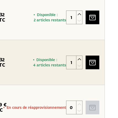
.32
Disponible :
TC
2 articles restants
.32
Disponible :
TC
4 articles restants
9 €
En cours de réapprovisionnement
C