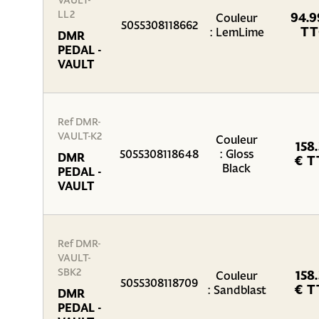
VAULT-
LL2
94.9
Couleur
5055308118662
TT
: LemLime
DMR
PEDAL -
VAULT
Ref DMR-
VAULT-K2
Couleur
158
5055308118648
: Gloss
DMR
€ T
Black
PEDAL -
VAULT
Ref DMR-
VAULT-
SBK2
158
Couleur
5055308118709
€ T
: Sandblast
DMR
PEDAL -