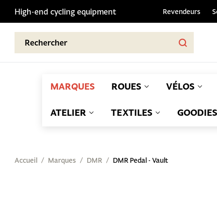
High-end cycling equipment
Revendeurs
S
MARQUES
ROUES
VÉLOS
ATELIER
TEXTILES
GOODIE
Accueil
Marques
DMR
DMR Pedal - Vault