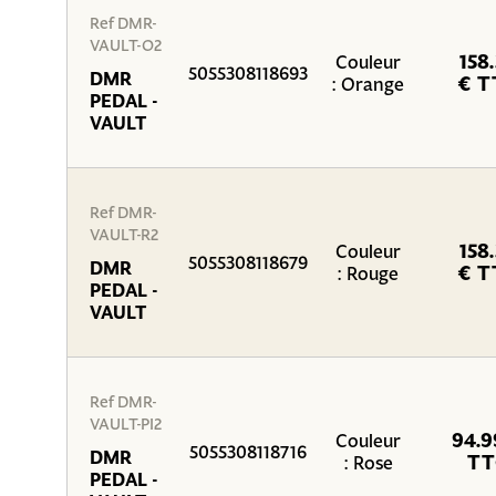
Ref DMR-
VAULT-O2
158
Couleur
5055308118693
DMR
€ T
: Orange
PEDAL -
VAULT
Ref DMR-
VAULT-R2
158
Couleur
5055308118679
DMR
€ T
: Rouge
PEDAL -
VAULT
Ref DMR-
VAULT-PI2
94.9
Couleur
5055308118716
DMR
TT
: Rose
PEDAL -