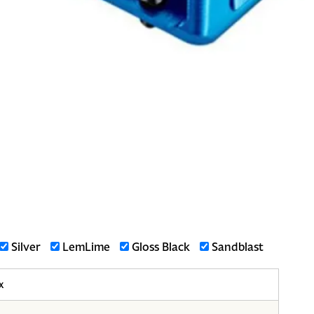
Silver
LemLime
Gloss Black
Sandblast
x