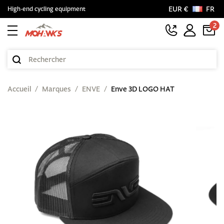
EUR €
FR
High-end cycling equipment
2
Accueil
Marques
ENVE
Enve 3D LOGO HAT