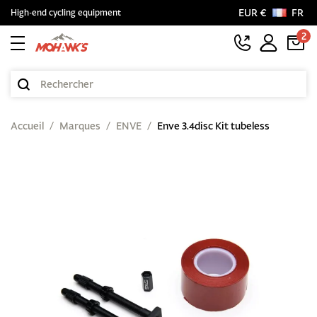
EUR €
FR
High-end cycling equipment
2
Accueil
Marques
ENVE
Enve 3.4disc Kit tubeless