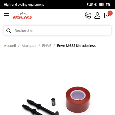
EUR €
FR
High-end cycling equipment
2
Accueil
Marques
ENVE
Enve M685 Kit tubeless