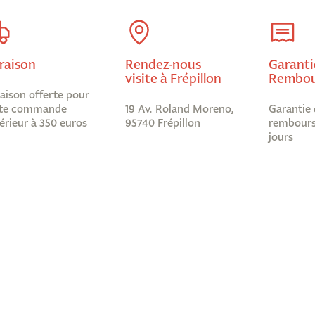
raison
Rendez-nous
Garanti
visite à Frépillon
Rembou
raison offerte pour
te commande
19 Av. Roland Moreno,
Garantie 
érieur à 350 euros
95740 Frépillon
rembours
jours
Informations légales
Abonnez-
Nous ?
Mentions légales