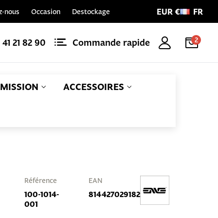
EUR €
FR
z-nous
Occasion
Destockage
2
1 41 21 82 90
Commande rapide
MISSION
ACCESSOIRES
Référence
EAN
100-1014-
814427029182
001