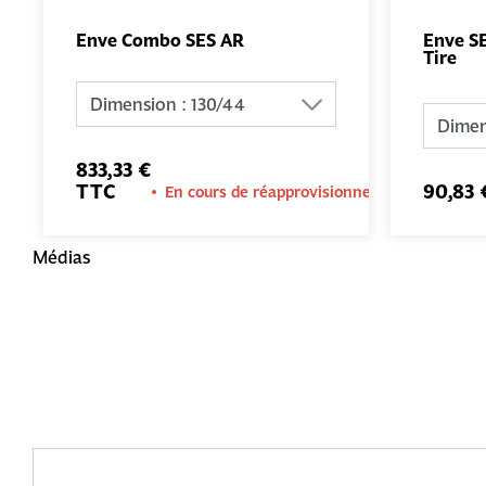
Enve Combo SES AR
Enve S
Tire
AJOUTER
AU PANIER
833,33 €
TTC
90,83
En cours de réapprovisionnement
Médias