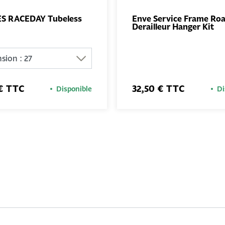
ES RACEDAY Tubeless
Enve Service Frame Ro
Derailleur Hanger Kit
AJOUTER
AJO
AU PANIER
AU PA
 € TTC
32,50 € TTC
Disponible
Di