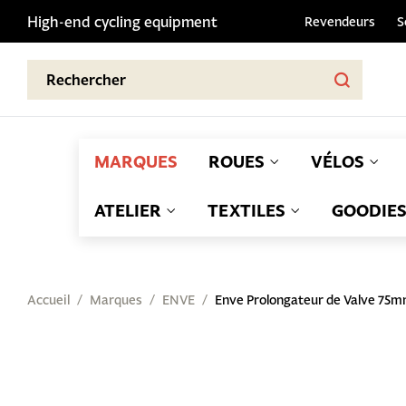
High-end cycling equipment
Revendeurs
S
MARQUES
ROUES
VÉLOS
ATELIER
TEXTILES
GOODIE
Accueil
Marques
ENVE
Enve Prolongateur de Valve 75