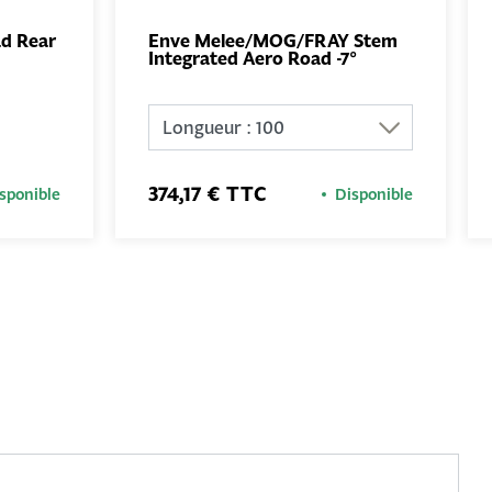
ad Rear
Enve Melee/MOG/FRAY Stem
Integrated Aero Road -7°
UTER
AJOUTER
NIER
AU PANIER
374,17 € TTC
sponible
Disponible