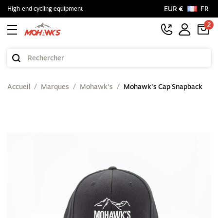
EUR €
FR
High-end cycling equipment
2
Accueil
Marques
Mohawk's
Mohawk's Cap Snapback