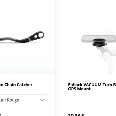
on Chain Catcher
Fidlock VACUUM Turn B
GPS Mount
AJOUTER
AJO
AU PANIER
AU PA
€
20,83 €