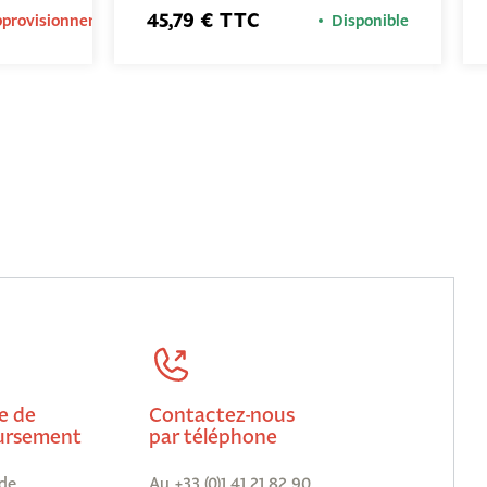
45,79 € TTC
approvisionnement
Disponible
e de
Contactez-nous
rsement
par téléphone
de
Au +33 (0)1 41 21 82 90