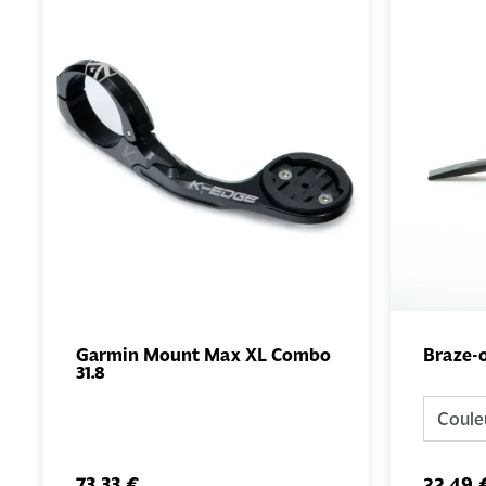
Garmin Mount Max XL Combo
Braze-
31.8
AJOUTER
AU PANIER
73,33 €
22,49 