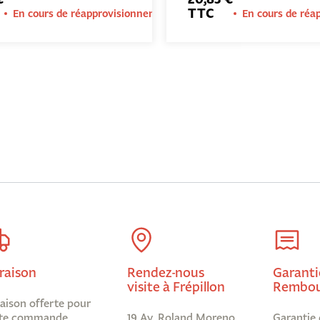
TTC
En cours de réapprovisionnement
En cours de ré
raison
Rendez-nous
Garanti
visite à Frépillon
Rembou
raison offerte pour
te commande
19 Av. Roland Moreno,
Garantie 