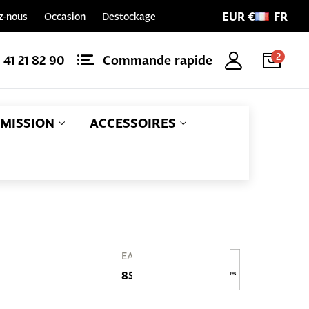
EUR €
FR
z-nous
Occasion
Destockage
2
1 41 21 82 90
Commande rapide
MISSION
ACCESSOIRES
Référence
EAN
P_68-3002
856432007021