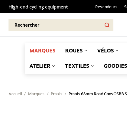
High-end cycling equipment
Revendeurs
S
MARQUES
ROUES
VÉLOS
ATELIER
TEXTILES
GOODIE
Accueil
Marques
Praxis
Praxis 68mm Road ConvOSBB Sh