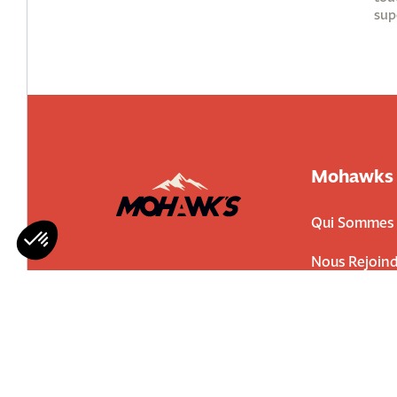
sup
Mohawks
Qui Sommes 
Nous Rejoind
Contactez-n
© MOHAWK’S - All rights reserved
Plan du 