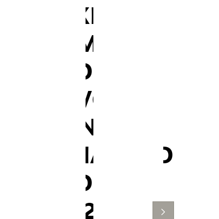
PRAXIS
68MM
ROAD
CONVOSBB
SHMNO
SPECIALIZED
ROAD OSBB
2010-2014*