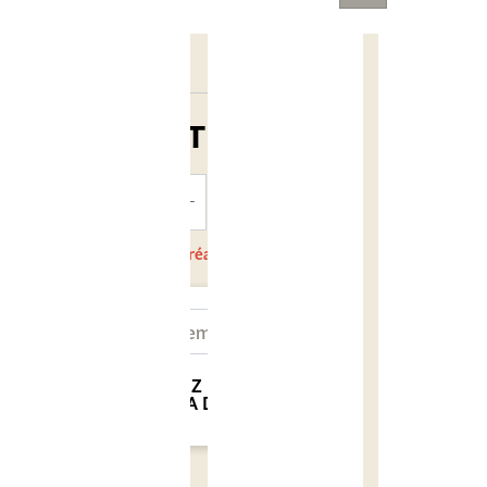
74,17 €
TTC
AJOUTER
AU PANIER
En cours de réapprovisionnement
NOTIFIEZ MOI QUAND
CE SERA DISPONIBLE