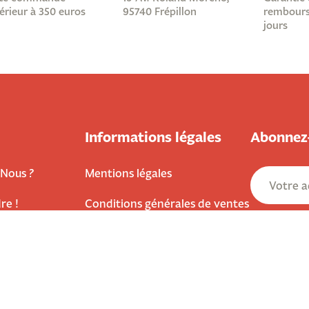
érieur à 350 euros
95740 Frépillon
rembours
jours
Informations légales
Abonnez-
Nous ?
Mentions légales
re !
Conditions générales de ventes
ous
Protection des données
site