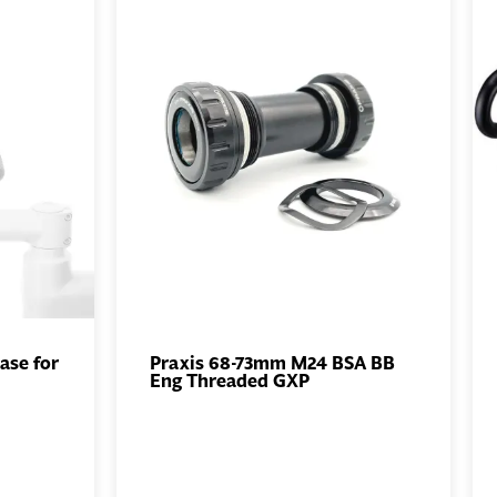
ase for
Praxis 68-73mm M24 BSA BB
Eng Threaded GXP
UTER
AJOUTER
NIER
AU PANIER