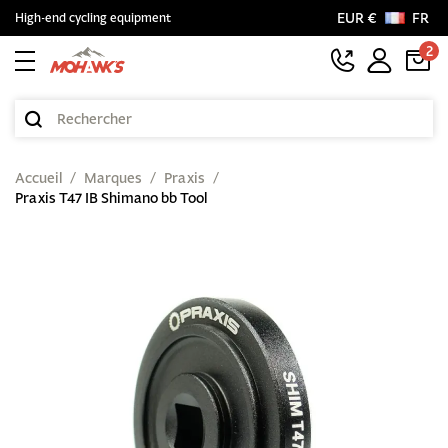
EUR €
FR
High-end cycling equipment
2
Accueil
Marques
Praxis
Praxis T47 IB Shimano bb Tool