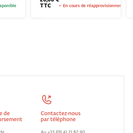
TTC
sponible
En cours de réapprovisionnement
e de
Contactez-nous
rsement
par téléphone
de
Au +33 (0)1 41 21 82 90