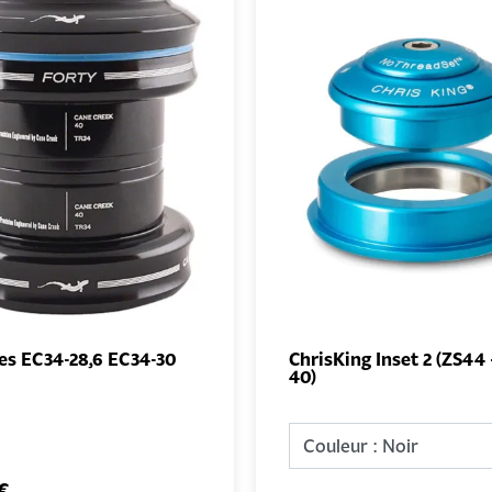
es EC34-28,6 EC34-30
ChrisKing Inset 2 (ZS44 
40)
AJOUTER
AJO
AU PANIER
AU PA
€