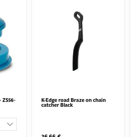
- ZS56-
K-Edge road Braze on chain
catcher Black
UTER
AJOUTER
NIER
AU PANIER
26,66 €