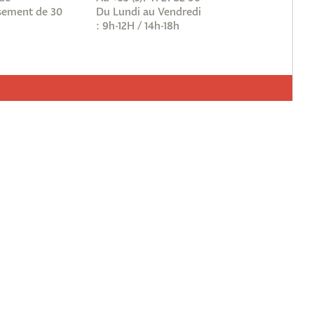
ement de 30
Du Lundi au Vendredi
: 9h-12H / 14h-18h
vous à notre newsletter