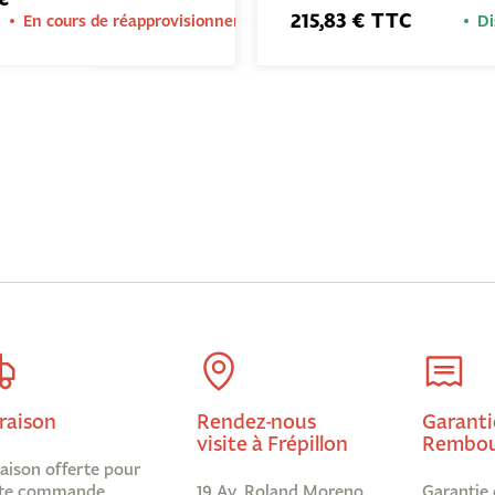
215,83 € TTC
En cours de réapprovisionnement
Di
raison
Rendez-nous
Garanti
visite à Frépillon
Rembou
raison offerte pour
te commande
19 Av. Roland Moreno,
Garantie 