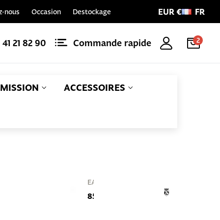
EUR €
FR
z-nous
Occasion
Destockage
2
1 41 21 82 90
Commande rapide
MISSION
ACCESSOIRES
Référence
EAN
S-AC-LVR-
853740005756
ASY-001