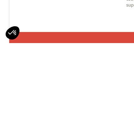
sup
Mohawks
Qui Sommes 
Nous Rejoind
Contactez-n
© MOHAWK’S - All rights reserved
Plan du 