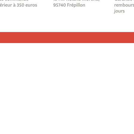
érieur à 350 euros
95740 Frépillon
rembours
jours
Informations légales
Abonnez-
Nous ?
Mentions légales
re !
Conditions générales de ventes
ous
Protection des données
site