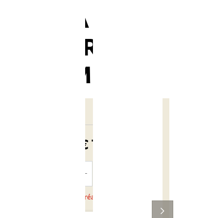
SILCA TIRE
LEVERS
PREMIO
25,00 €
TTC
AJOUTER
AU PANIER
En cours de réapprovisionnement