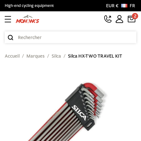
EUR €
FR
High-end cycling equipment
2
Accueil
Marques
Silca
Silca HX-TWO TRAVEL KIT