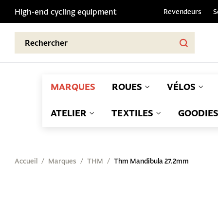
High-end cycling equipment
Revendeurs
S
MARQUES
ROUES
VÉLOS
ATELIER
TEXTILES
GOODIE
Accueil
Marques
THM
Thm Mandibula 27.2mm