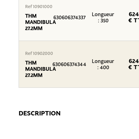
Ref 10901000
624
Longueur
THM
630606374337
€ T
: 350
MANDIBULA
27.2MM
Ref 10902000
624
Longueur
THM
630606374344
€ T
: 400
MANDIBULA
27.2MM
DESCRIPTION