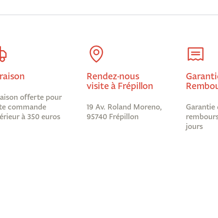
raison
Rendez-nous
Garanti
visite à Frépillon
Rembou
raison offerte pour
te commande
19 Av. Roland Moreno,
Garantie 
érieur à 350 euros
95740 Frépillon
rembours
jours
Informations légales
Abonnez-