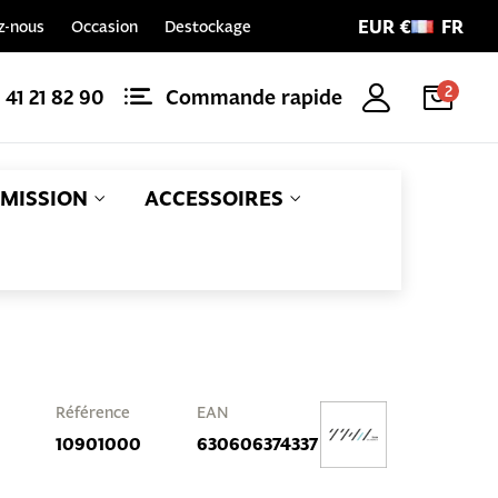
EUR €
FR
z-nous
Occasion
Destockage
2
1 41 21 82 90
Commande rapide
MISSION
ACCESSOIRES
Référence
EAN
10901000
630606374337