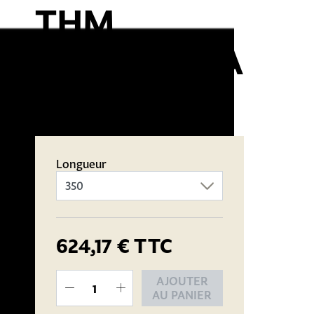
THM
MANDIBULA
27.2MM
Longueur
624,17 €
TTC
AJOUTER
AU PANIER