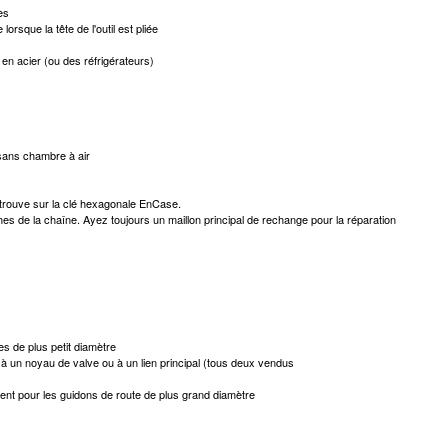
ès
rsque la tête de l'outil est pliée
en acier (ou des réfrigérateurs)
 sans chambre à air
 trouve sur la clé hexagonale EnCase.
hes de la chaîne. Ayez toujours un maillon principal de rechange pour la réparation
s de plus petit diamètre
à un noyau de valve ou à un lien principal (tous deux vendus
ent pour les guidons de route de plus grand diamètre