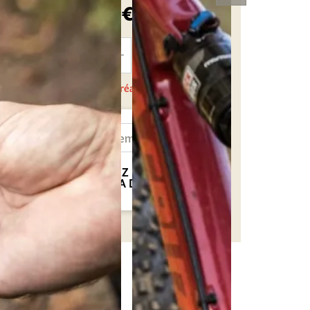
130,00 €
TTC
AJOUTER
AU PANIER
En cours de réapprovisionnement
NOTIFIEZ MOI QUAND
CE SERA DISPONIBLE