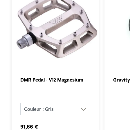
DMR Pedal - V12 Magnesium
Gravit
AJOUTER
AU PANIER
91,66 €