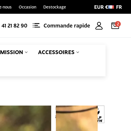
EUR €
FR
z-nous
Occasion
Destockage
2
1 41 21 82 90
Commande rapide
MISSION
ACCESSOIRES
Référence
EAN
W_ENCASE-
810006801811
barkitone