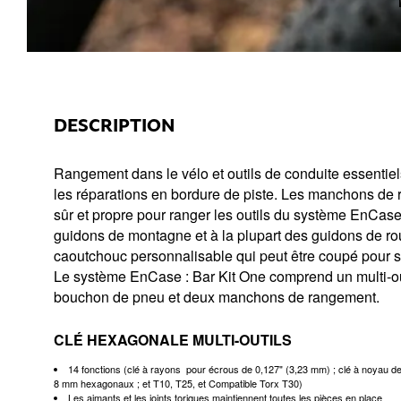
DESCRIPTION
Rangement dans le vélo et outils de conduite essentie
les réparations en bordure de piste. Les manchons de r
sûr et propre pour ranger les outils du système EnCase®
guidons de montagne et à la plupart des guidons de r
caoutchouc personnalisable qui peut être coupé pour s'
Le système EnCase : Bar Kit One comprend un multi-out
bouchon de pneu et deux manchons de rangement.
CLÉ HEXAGONALE MULTI-OUTILS
14 fonctions (clé à rayons pour écrous de 0,127" (3,23 mm) ; clé à noyau de 
8 mm hexagonaux ; et T10, T25, et Compatible Torx T30)
Les aimants et les joints toriques maintiennent toutes les pièces en place