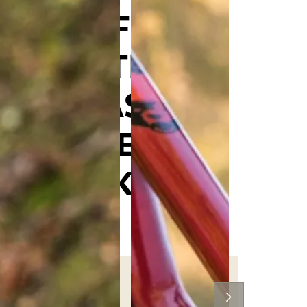
WOLF
TOOTH
ENCASE
SYSTEM
BAR KIT
ONE