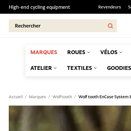
High-end cycling equipment
Revendeurs
S
MARQUES
ROUES
VÉLOS
ATELIER
TEXTILES
GOODIE
Accueil
Marques
Wolftooth
Wolf tooth EnCase System 