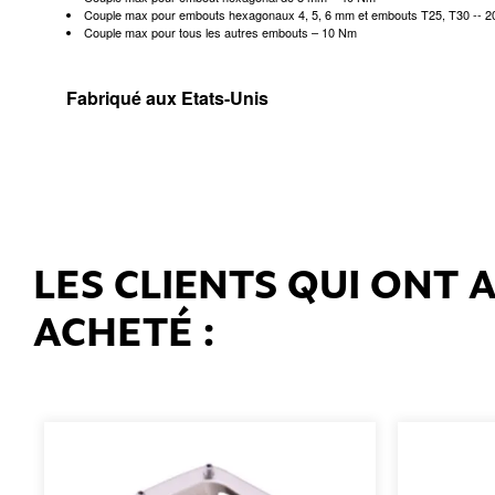
Couple max pour embouts hexagonaux 4, 5, 6 mm et embouts T25, T30 -- 
Couple max pour tous les autres embouts – 10 Nm
Fabriqué aux Etats-Unis
LES CLIENTS QUI ONT
ACHETÉ :