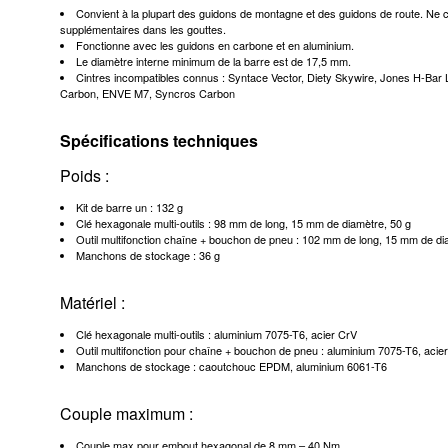
Convient à la plupart des guidons de montagne et des guidons de route. Ne 
supplémentaires dans les gouttes.
Fonctionne avec les guidons en carbone et en aluminium.
Le diamètre interne minimum de la barre est de 17,5 mm.
Cintres incompatibles connus : Syntace Vector, Diety Skywire, Jones H-
Carbon, ENVE M7, Syncros Carbon
Spécifications techniques
Poids :
Kit de barre un : 132 g
Clé hexagonale multi-outils : 98 mm de long, 15 mm de diamètre, 50 g
Outil multifonction chaîne + bouchon de pneu : 102 mm de long, 15 mm de di
Manchons de stockage : 36 g
Matériel :
Clé hexagonale multi-outils : aluminium 7075-T6, acier CrV
Outil multifonction pour chaîne + bouchon de pneu : aluminium 7075-T6, acie
Manchons de stockage : caoutchouc EPDM, aluminium 6061-T6
Couple maximum :
Couple max pour embout hexagonal de 8 mm – 40 Nm