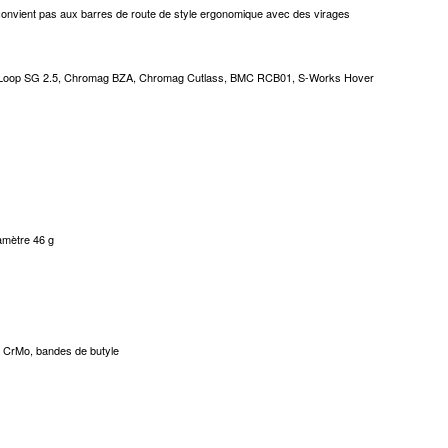
convient pas aux barres de route de style ergonomique avec des virages
Bar Loop SG 2.5, Chromag BZA, Chromag Cutlass, BMC RCB01, S-Works Hover
amètre 46 g
r CrMo, bandes de butyle