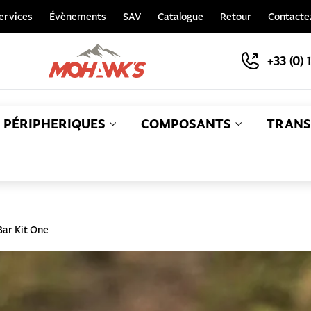
ervices
Évènements
SAV
Catalogue
Retour
Contacte
+33 (0) 
PÉRIPHERIQUES
COMPOSANTS
TRANS
S
Bar Kit One