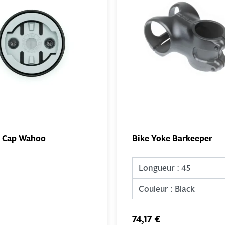
y Cap Wahoo
Bike Yoke Barkeeper
AJOUTER
AJO
AU PANIER
AU PA
74,17 €