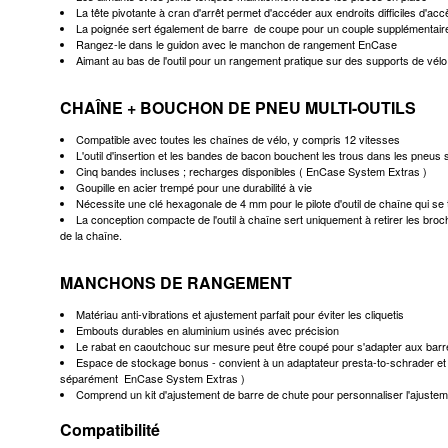
La tête pivotante à cran d'arrêt permet d'accéder aux endroits difficiles d'acc
La poignée sert également de barre de coupe pour un couple supplémentaire lo
Rangez-le dans le guidon avec le manchon de rangement EnCase
Aimant au bas de l'outil pour un rangement pratique sur des supports de vélo 
CHAÎNE + BOUCHON DE PNEU MULTI-OUTILS
Compatible avec toutes les chaînes de vélo, y compris 12 vitesses
L'outil d'insertion et les bandes de bacon bouchent les trous dans les pneus
Cinq bandes incluses ; recharges disponibles (
EnCase System Extras
)
Goupille en acier trempé pour une durabilité à vie
Nécessite une clé hexagonale de 4 mm pour le pilote d'outil de chaîne qui se
La conception compacte de l'outil à chaîne sert uniquement à retirer les broc
de la chaîne.
MANCHONS DE RANGEMENT
Matériau anti-vibrations et ajustement parfait pour éviter les cliquetis
Embouts durables en aluminium usinés avec précision
Le rabat en caoutchouc sur mesure peut être coupé pour s'adapter aux barre
Espace de stockage bonus - convient à un adaptateur presta-to-schrader et 
séparément
EnCase System Extras
)
Comprend un kit d'ajustement de barre de chute pour personnaliser l'ajustem
Compatibilité