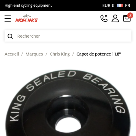
EUR €
FR
High-end cycling equipment
2
Accueil
Marques
Chris King
Capot de potence 1 1.8"